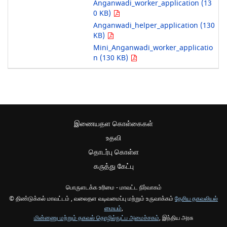
Anganwadi_worker_application (13
0 KB)
Anganwadi_helper_application (130
KB)
Mini_Anganwadi_worker_applicatio
n (130 KB)
இணையதள கொள்கைகள்
உதவி
தொடர்பு கொள்ள
கருத்து கேட்பு
பொருளடக்க உரிமை - மாவட்ட நிர்வாகம்
© திண்டுக்கல் மாவட்டம் , வலைதள வடிவமைப்பு மற்றும் உருவாக்கம்
தேசிய தகவலியல்
மையம்
,
மின்னணு மற்றும் தகவல் தொழில்நுட்ப அமைச்சகம்
, இந்திய அரசு