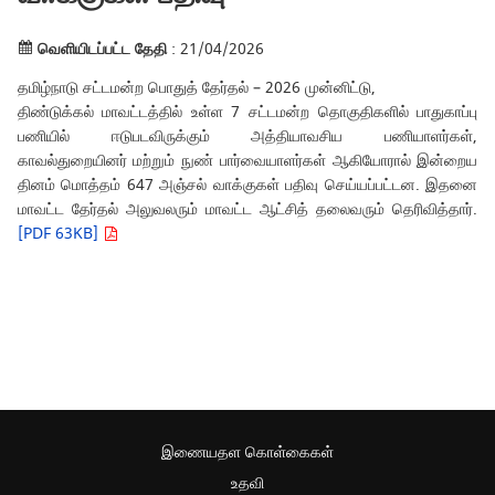
வெளியிடப்பட்ட தேதி
: 21/04/2026
தமிழ்நாடு சட்டமன்ற பொதுத் தேர்தல் – 2026 முன்னிட்டு,
திண்டுக்கல் மாவட்டத்தில் உள்ள 7 சட்டமன்ற தொகுதிகளில் பாதுகாப்பு
பணியில் ஈடுபடவிருக்கும் அத்தியாவசிய பணியாளர்கள்,
காவல்துறையினர் மற்றும் நுண் பார்வையாளர்கள் ஆகியோரால் இன்றைய
தினம் மொத்தம் 647 அஞ்சல் வாக்குகள் பதிவு செய்யப்பட்டன. இதனை
மாவட்ட தேர்தல் அலுவலரும் மாவட்ட ஆட்சித் தலைவரும் தெரிவித்தார்.
[PDF 63KB]
இணையதள கொள்கைகள்
உதவி