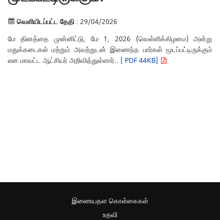
வெளியிடப்பட்ட தேதி
: 29/04/2026
மே தினத்தை முன்னிட்டு, மே 1, 2026 (வெள்ளிக்கிழமை) அன்று
மதுக்கடைகள் மற்றும் அவற்றுடன் இணைந்த பார்கள் மூடப்பட்டிருக்கும்
என மாவட்ட ஆட்சியர் அறிவித்துள்ளார்..
[ PDF 44KB]
இணையதள கொள்கைகள்
உதவி