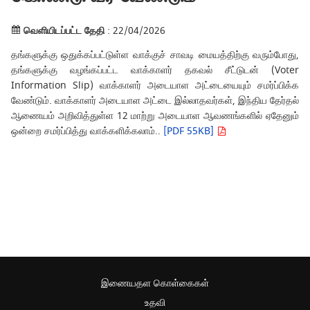
வெளியிடப்பட்ட தேதி
: 22/04/2026
தங்களுக்கு ஒதுக்கப்பட்டுள்ள வாக்குச் சாவடி மையத்திற்கு வரும்போது,
தங்களுக்கு வழங்கப்பட்ட வாக்காளர் தகவல் சீட்டுடன் (Voter
Information Slip) வாக்காளர் அடையாள அட்டையையும் சமர்ப்பிக்க
வேண்டும். வாக்காளர் அடையாள அட்டை இல்லாதவர்கள், இந்திய தேர்தல்
ஆணையம் அறிவித்துள்ள 12 மாற்று அடையாள ஆவணங்களில் ஏதேனும்
ஒன்றை சமர்ப்பித்து வாக்களிக்கலாம்..
[PDF 55KB]
இணையதள கொள்கைகள்
உதவி