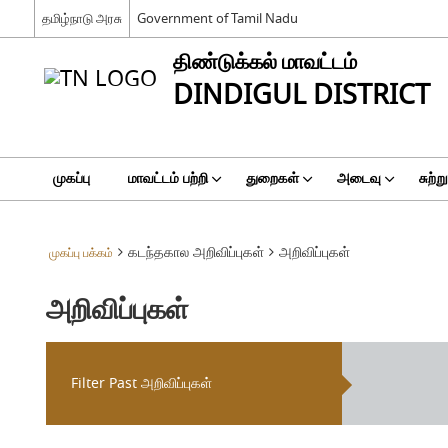
தமிழ்நாடு அரசு
Government of Tamil Nadu
திண்டுக்கல் மாவட்டம்
DINDIGUL DISTRICT
முகப்பு
மாவட்டம் பற்றி
துறைகள்
அடைவு
சுற்ற
கடந்தகால அறிவிப்புகள்
அறிவிப்புகள்
முகப்பு பக்கம்
அறிவிப்புகள்
Filter Past அறிவிப்புகள்