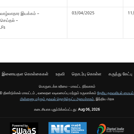
03/04/2025
11
 வாழ்வாதார இயக்கம் –
செய்தல் –
LFs
இணையதள கொள்கைகள்
உதவி
தொடர்பு கொள்ள
கருத்து கேட்பு
பொருளடக்க உரிமை - மாவட்ட நிர்வாகம்
© திண்டுக்கல் மாவட்டம் , வலைதள வடிவமைப்பு மற்றும் உருவாக்கம்
தேசிய தகவலியல் மையம்
மின்னணு மற்றும் தகவல் தொழில்நுட்ப அமைச்சகம்
, இந்திய அரசு
கடைசியாக புதுப்பிக்கப்பட்டது:
Aug 06, 2026