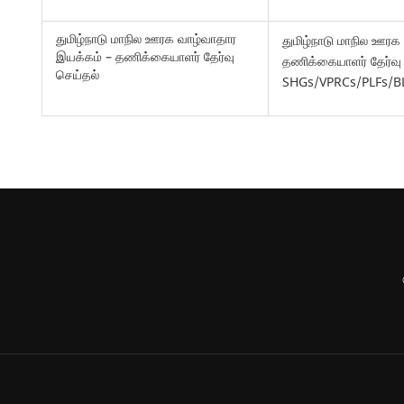
துமிழ்நாடு மாநில ஊரக வாழ்வாதார
துமிழ்நாடு மாநில ஊரக
இயக்கம் – தணிக்கையாளர் தேர்வு
தணிக்கையாளர் தேர்வு 
செய்தல்
SHGs/VPRCs/PLFs/B