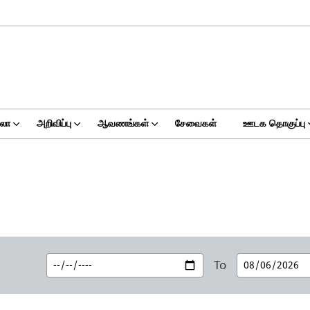
ுலா
அறிவிப்பு
ஆவணங்கள்
சேவைகள்
ஊடக தொகுப்பு
To